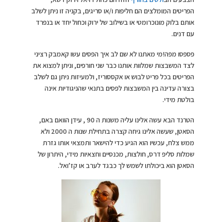
הפריטים המומלצים הם חליפות ו/או סריגים, בקניה זו ניתן לשלב
אותם בלוק מונוכרומטי או בשילוב של ירוק וכחול יחד או בנפרד
עם דנים.
פספסו מפה!מי מאתנו לא שם לב איך הפסים עשו קאמבק רציני
לצד המשבצות שמלוות אותנו כבר שני חורפים, וניתן למצוא את
הפריטים בכל פריט לבוש או אקססוריז, ולמעיזות ניתן גם לשלב
בצורה עדינה בין המשבצות לפסים בתנאי שהניגודיות אינה
בולטת מידי.
הטרנד הבא עשה אלינו עליה משנות ה 90 , עידן הוואם באם,
הסאטן, שעשה אלינו גיחה קצרה בתחילת שנות ה 2000 ולא
ממש צלח, עכשיו הוא הגיע כדי להישאר ותמצאי אותו גזרת
שמלות סליפ דרס, חולצות, מכנסיים וחצאיות מידי, היתרון של
הסאטן הוא ביכולתו לשמש לך כבגד לערב או קז’ואל.