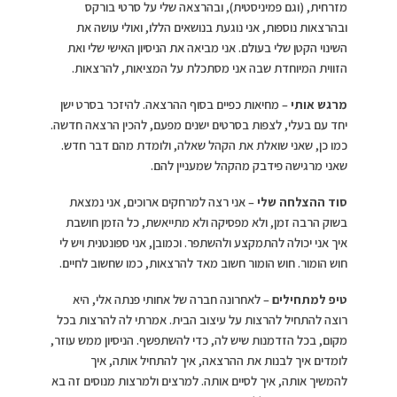
מזרחית, (וגם פמיניסטית), ובהרצאה שלי על סרטי בורקס
ובהרצאות נוספות, אני נוגעת בנושאים הללו, ואולי עושה את
השינוי הקטן שלי בעולם. אני מביאה את הניסיון האישי שלי ואת
הזווית המיוחדת שבה אני מסתכלת על המציאות, להרצאות.
מרגש אותי
– מחיאות כפיים בסוף ההרצאה. להיזכר בסרט ישן
יחד עם בעלי, לצפות בסרטים ישנים מפעם, להכין הרצאה חדשה.
כמו כן, שאני שואלת את הקהל שאלה, ולומדת מהם דבר חדש.
שאני מרגישה פידבק מהקהל שמעניין להם.
סוד ההצלחה שלי
– אני רצה למרחקים ארוכים, אני נמצאת
בשוק הרבה זמן, ולא מפסיקה ולא מתייאשת, כל הזמן חושבת
איך אני יכולה להתמקצע ולהשתפר. וכמובן, אני ספונטנית ויש לי
חוש הומור. חוש הומור חשוב מאד להרצאות, כמו שחשוב לחיים.
טיפ למתחילים
– לאחרונה חברה של אחותי פנתה אלי, היא
רוצה להתחיל להרצות על עיצוב הבית. אמרתי לה להרצות בכל
מקום, בכל הזדמנות שיש לה, כדי להשתפשף. הניסיון ממש עוזר,
לומדים איך לבנות את ההרצאה, איך להתחיל אותה, איך
להמשיך אותה, איך לסיים אותה. למרצים ולמרצות מנוסים זה בא