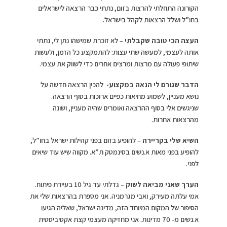
הקורונה התחלתי להרצות בזום, נתתי כבר הרצאה לישראלים
בחו”ל ושלל הרצאות לקהל בישראל.
העצה הכי טובה שקבלתי
– לא זוכרת שמישהו נתן לי, נתתי
אותה לעצמי, למעשה שתי עצות: להתמקצע כל הזמן, ולעשות
שיתופי פעולה עם מרצות ומרצים אחרים כדי לשווק את עצמי.
הדבר שגורם לי הנאה במקצוע-
להכין הרצאה חדשה על
נושא מעניין, לשמוע מחיאות כפיים ארוכות בסוף הרצאה.
שניגשים אלי בסוף ההרצאה ואומרים שהיה מעניין, ושונה
מהרצאות אחרות.
השיא שלי בקריירה
– להופיע בזום בפני קהילות ישראל בחו”ל,
להופיע בפני מאות א.נשים בסינמטק ת”א. מקווה שיש עוד שיאים
לפני.
הערך שאני מביאה לשוק
– גדלתי עד גיל 10 בעיירת פיתוח.
אמי עלתה מעירק, ואבי מגרמניה. אני מספרת בהרצאות שלי את
הסיפור של המקום המיוחד הזה, מדינה ישראל, שאליה הגיעו
א.נשים מ- 70 מדינות. אני מחזיקה מעצמי קצת אקטיביסטית