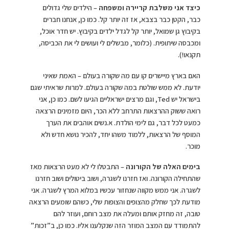
כיצד אני משלבת קריירה ומשפחה
– הילדים שלי גדולים
כבר, הקטן כבר בצבא, אז זה יותר קל. כמו כן, אנחנו חברים
בקיבוץ גן שמואל, יותר קל לגדל ילדים בקיבוץ. יש חדר אוכל,
ומכבסה שיתופית. (כלומר, מבשלים לי ועושים לי את הכביסה,
תקנאו!).
האם בארץ מיישרים קו עם מה שקורה בעולם – האמת שאיני
יודעת. לא ממש שולטת במה שקורה בעולם. למרות שראיתי שגם
בישראל יש Ted, וגם מרצים ישראליים הגיעו לשם. כמו כן, אני
רואה ששוק ההרצאות התרחב ללא הכר, היום מזמינים הרצאה
כמעט לכל דבר, גם לימי הולדת. א.נשים אוהבים את הערך
המוסף של הרצאות, ללמוד משהו יחד, להכיר נושא חדש ולא
מוכר.
בימים האלה של הקורונה
– התבטלו לי לא מעט הרצאות מאז
שהתחילה הקורונה. ואז חזרנו לשגרה, ושוב ביטולים ושוב חזרנו
לשגרה. אני ממש מקווה שנחזור עכשיו במלוא המרץ לשגרה. אני
מודעת לכך שחלק מהצופים והצופות שלי, כשהם שומעים הרצאה
טובה, זה מחזק אותם ומעלה את מצב רוחם, ועוזר להם
להתמודד עם המצב המוזר הזה שנקלענו אליו. כמו כן, ב”זכות”