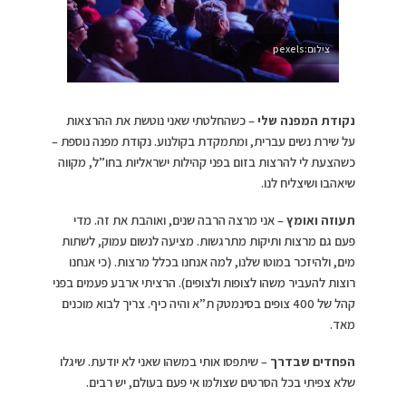
צילום:pexels
נקודת המפנה שלי
– כשהחלטתי שאני נוטשת את ההרצאות
על שירת נשים עברית, ומתמקדת בקולנוע. נקודת מפנה נוספת –
כשהצעת לי להרצות בזום בפני קהילות ישראליות בחו”ל, מקווה
שיאהבו ושיצליח לנו.
תעוזה ואומץ
– אני מרצה הרבה שנים, ואוהבת את זה. מדי
פעם גם מרצות ותיקות מתרגשות. מציעה לנשום עמוק, לשתות
מים, ולהיזכר במוטו שלנו, למה אנחנו בכלל מרצות. (כי אנחנו
רוצות להעביר משהו לצופות ולצופים). הרציתי ארבע פעמים בפני
קהל של 400 צופים בסינמטק ת”א והיה כיף. צריך לבוא מוכנים
מאד.
הפחדים שבדרך
– שיתפסו אותי במשהו שאני לא יודעת. שיגלו
שלא צפיתי בכל הסרטים שצולמו אי פעם בעולם, יש רבים.