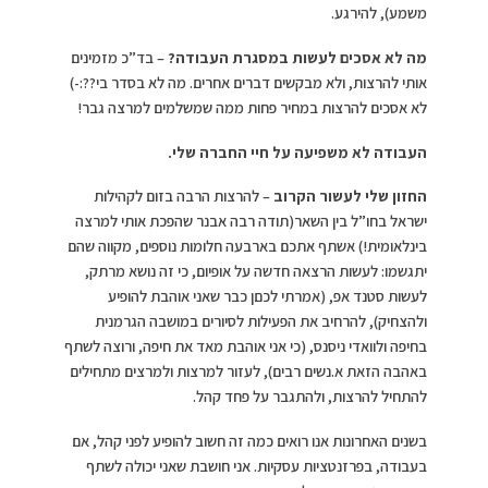
משמע), להירגע.
מה לא אסכים לעשות במסגרת העבודה?
– בד”כ מזמינים
אותי להרצות, ולא מבקשים דברים אחרים. מה לא בסדר בי??:-)
לא אסכים להרצות במחיר פחות ממה שמשלמים למרצה גבר!
העבודה לא משפיעה על חיי החברה שלי.
החזון שלי לעשור הקרוב
– להרצות הרבה בזום לקהילות
ישראל בחו”ל בין השאר(תודה רבה אבנר שהפכת אותי למרצה
בינלאומית!) אשתף אתכם בארבעה חלומות נוספים, מקווה שהם
יתגשמו: לעשות הרצאה חדשה על אופיום, כי זה נושא מרתק,
לעשות סטנד אפ, (אמרתי לכםן כבר שאני אוהבת להופיע
ולהצחיק), להרחיב את הפעילות לסיורים במושבה הגרמנית
בחיפה ולוואדי ניסנס, (כי אני אוהבת מאד את חיפה, ורוצה לשתף
באהבה הזאת א.נשים רבים), לעזור למרצות ולמרצים מתחילים
להתחיל להרצות, ולהתגבר על פחד קהל.
בשנים האחרונות אנו רואים כמה זה חשוב להופיע לפני קהל, אם
בעבודה, בפרזנטציות עסקיות. אני חושבת שאני יכולה לשתף