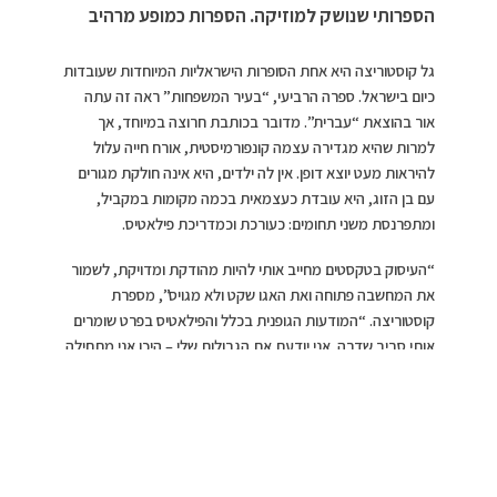
הספרותי שנושק למוזיקה. הספרות כמופע מרהיב
גל קוסטוריצה היא אחת הסופרות הישראליות המיוחדות שעובדות
כיום בישראל. ספרה הרביעי, “בעיר המשפחות” ראה זה עתה
אור בהוצאת “עברית”. מדובר בכותבת חרוצה במיוחד, אך
למרות שהיא מגדירה עצמה קונפורמיסטית, אורח חייה עלול
להיראות מעט יוצא דופן. אין לה ילדים, היא אינה חולקת מגורים
עם בן הזוג, היא עובדת כעצמאית בכמה מקומות במקביל,
ומתפרנסת משני תחומים: כעורכת וכמדריכת פילאטיס.
“העיסוק בטקסטים מחייב אותי להיות מהודקת ומדויקת, לשמור
את המחשבה פתוחה ואת האגו שקט ולא מגויס”, מספרת
קוסטוריצה. “המודעות הגופנית בכלל והפילאטיס בפרט שומרים
אותי סביב שִדרה. אני יודעת את הגבולות שלי – היכן אני מתחילה
והיכן אני נגמרת; אני מודעת ליכולות שלי ועד כמה אני יכולה
למתוח אותן; אני יודעת מתי מתחיל קושי או מאבק, ואני יודעת
מתי לנשום ולהרפות ומתי להיעזר במשאבים אחרים ולהתאמץ
עוד כדי לגדול. הפילאטיס הוא רוח וגוף. המודעות שהוא יוצר בגוף
עזרה לי לחזק את הרוח ולא ללכת לעצמי לאיבוד בתקופה קשה.