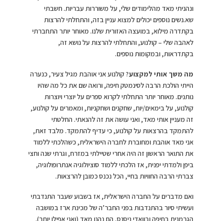
ונהניתי מאד מהלימודים שלי, על משוררות עבריות. חשבתי
שא.נשים נוספים יכולים למצוא עניין בזה, והתחלתי להרצות
בקתדרה מילוא, במועצה האזורית שלנו. מאוחר יותר התחברתי
לאהבה שלי – קולנוע, והתחלתי להרצות על נושא זה,
בקתדראות, ובמקומות נוספים.
מה משך אותי למקצוע
? קולנוע אני אוהבת מגיל צעיר, כנערה
הייתי הולכת הרבה לסינמטק חיפה, ורואה שם את כל מה שהיו
נותנים. מאוחר יותר התחלתי לקרוא ספרים על יוצרי ויוצרות
קולנוע, על בימאים/יות, שחקנים ושחקניות, ומאמרים על קולנוע,
זה מעניין אותי מאד, ואני עושה את זה להנאתי. החלטתי
להתמקד בהרצאות על קולנוע, כי עדיף להתמקד. מלבד זאת,
אני מאד אוהבת ומחוברת לחברה הישראלית, כשהלכתי ללמוד
את התואר הראשון זה היה אחרי שטיילתי במזרח, וגרתי שנה וחצי
ביפן ולמדתי יפנית, אז הלכתי ללמוד סוציולוגיה אנתרופולוגיה,
צברתי הרבה החוויות בחיי, הכל נכנס כמובן להרצאות.
ואם מדברים על החברה הישראלית, אז בשבוע שעבר התנדבתי
ועשיתי סיור בהתנדבות בפני החבר’ה של מכינת ארז במושבה
הגרמנית בחיפה ובוואדי ניסנס, הם נהנו מאד (ואני אפילו יותר).