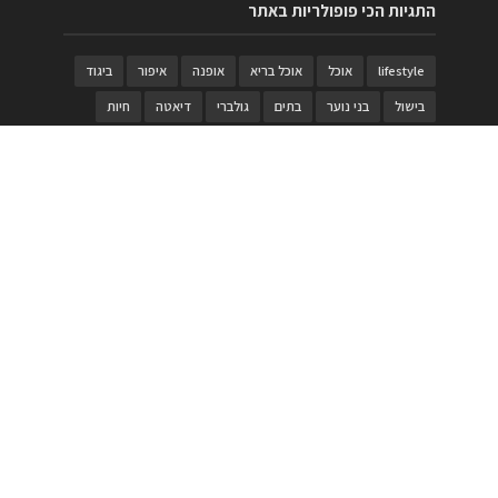
התגיות הכי פופולריות באתר
lifestyle
אוכל
אוכל בריא
אופנה
איפור
ביגוד
בישול
בני נוער
בתים
גולברי
דיאטה
חיות
טבעות
טיולי משפחות
טרויה
יגואר
ילדים
לנד רובר
מוזאון
מוזיקה
מטבחים
מכירות
משחק
משחקי קופסא
מתכונים
נעלים
סטייל
סטימצקי
סיורים
ספארי
עיצוב
עיצוב בית
פורים
פנים
פסטיבל דרום אדום
קוסמטיקה
קוסקוס
ריהוט
רכבים
תיירות
תיקים
תכשיטי יוקרה
תכשיטים
תערוכה
תפריטים
בניית האתר
https://www.PRonline.co.il/