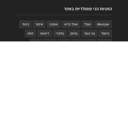
התגיות הכי פופולריות באתר
lifestyle
אוכל
אוכל בריא
אופנה
איפור
ביגוד
בישול
בני נוער
בתים
גולברי
דיאטה
חיות
טבעות
טיולי משפחות
טרויה
יגואר
ילדים
לנד רובר
מוזאון
מוזיקה
מטבחים
מכירות
משחק
משחקי קופסא
מתכונים
נעלים
סטייל
סטימצקי
סיורים
ספארי
עיצוב
עיצוב בית
פורים
פנים
פסטיבל דרום אדום
קוסמטיקה
קוסקוס
ריהוט
רכבים
תיירות
תיקים
תכשיטי יוקרה
תכשיטים
תערוכה
תפריטים
בניית האתר
https://www.PRonline.co.il/