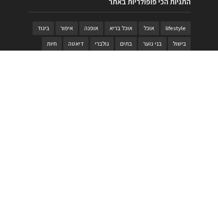
התגיות הכי פופולריות באתר
lifestyle
אוכל
אוכל בריא
אופנה
איפור
ביגוד
בישול
בני נוער
בתים
גולברי
דיאטה
חיות
טבעות
טיולי משפחות
טרויה
יגואר
ילדים
לנד רובר
מוזאון
מוזיקה
מטבחים
מכירות
משחק
משחקי קופסא
מתכונים
נעלים
סטייל
סטימצקי
סיורים
ספארי
עיצוב
עיצוב בית
פורים
פנים
פסטיבל דרום אדום
קוסמטיקה
קוסקוס
ריהוט
רכבים
תיירות
תיקים
תכשיטי יוקרה
תכשיטים
תערוכה
תפריטים
בניית האתר
https://www.PRonline.co.il/