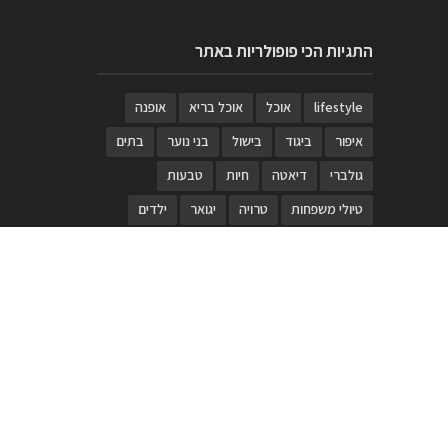
התגיות הכי פופולריות באתר
lifestyle
אוכל
אוכל בריא
אופנה
איפור
ביגוד
בישול
בני נוער
בתים
גולברי
דיאטה
חיות
טבעות
טיולי משפחות
טרויה
יגואר
ילדים
לנד רובר
מוזאון
מוזיקה
מטבחים
מכירות
משחק
משחקי קופסא
מתכונים
נעלים
סטייל
סטימצקי
סיורים
ספארי
עיצוב
עיצוב בית
פורים
פנים
פסטיבל דרום אדום
קוסמטיקה
קוסקוס
ריהוט
רכבים
תיירות
תיקים
תכשיטי יוקרה
תכשיטים