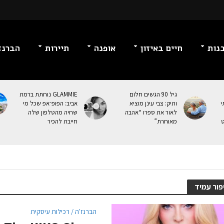
נות
חיים באיזון
אופנה
תיירות
הברנז
גיל 90 הגשים חלום
GLAMMIE נוחתת ברמת
י
ותיק: צבי עינן מוציא
אביב: הפופ־אפ שכל מי
לאור את ספרו “אהבה
שחיה מהטלפון שלה
ט
מאוחרת”
חייבת להכיר
פור עמיד
הברנז'ה / רכילות עיסקית