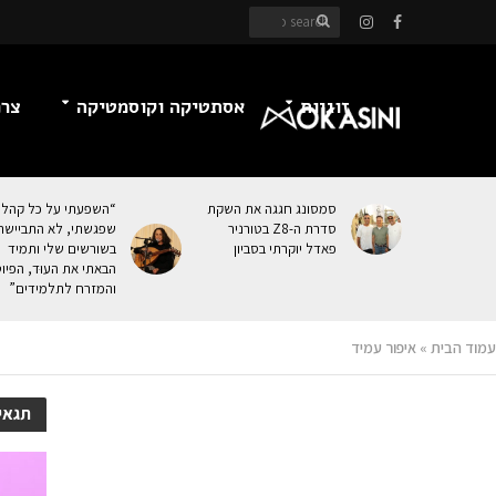
זוגיות
אסתטיקה וקוסמטיקה
צרכ
סמסונג חגגה את השקת
“השפעתי על כל קהל
סדרת ה-Z8 בטורניר
שפגשתי, לא התביישת
פאדל יוקרתי בסביון
בשורשים שלי ותמיד
הבאתי את העוּד, הפיו
והמזרח לתלמידים”
עמוד הבית
»
איפור עמיד
תגאי