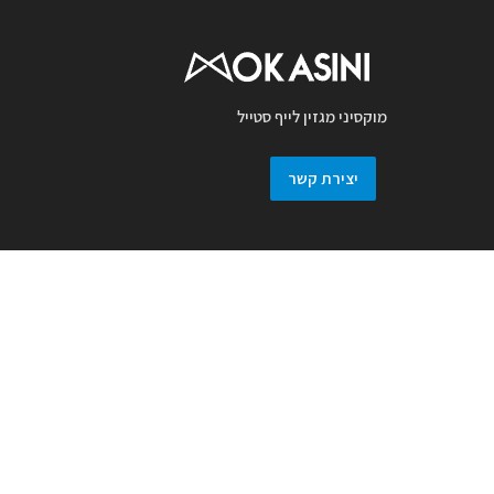
מוקסיני מגזין לייף סטייל
יצירת קשר
מגזין מוקסיני מכבד זכויות יוצרים ועושה מאמץ
לאתר את בעלי זכויות בצילומים המגיעים
למערכת. אם זיהיתם בפרסומנו צילום אשר יש
לכם זכויות בו, אתם רשאים לפנות אלינו ולבקש
לחדול מהשימוש באמצעות מייל :
prmokasini@gmail.com