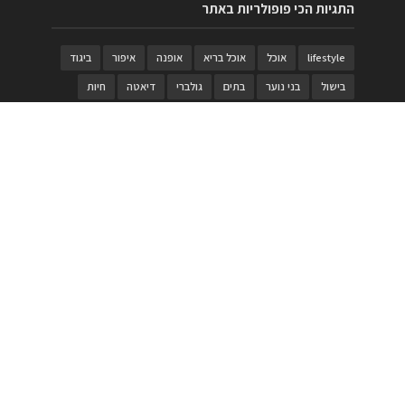
התגיות הכי פופולריות באתר
lifestyle
אוכל
אוכל בריא
אופנה
איפור
ביגוד
בישול
בני נוער
בתים
גולברי
דיאטה
חיות
טבעות
טיולי משפחות
טרויה
יגואר
ילדים
לנד רובר
מוזאון
מוזיקה
מטבחים
מכירות
משחק
משחקי קופסא
מתכונים
נעלים
סטייל
סטימצקי
סיורים
ספארי
עיצוב
עיצוב בית
פורים
פנים
פסטיבל דרום אדום
קוסמטיקה
קוסקוס
ריהוט
רכבים
תיירות
תיקים
תכשיטי יוקרה
תכשיטים
תערוכה
תפריטים
בניית האתר
https://www.PRonline.co.il/