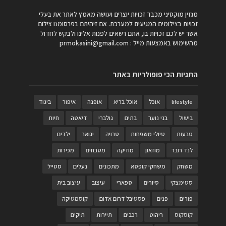
מגזין מוקסיני מכבד זכויות יוצרים ועושה מאמץ לאתר את בעלי
זכויות בצילומים המגיעים למערכת. אם זיהיתם בפרסומנו צילום
אשר יש לכם זכויות בו, אתם רשאים לפנות אלינו ולבקש לחדול
מהשימוש באמצעות מייל :
prmokasini@gmail.com
התגיות הכי פופולריות באתר
lifestyle
אוכל
אוכל בריא
אופנה
איפור
ביגוד
בישול
בני נוער
בתים
גולברי
דיאטה
חיות
טבעות
טיולי משפחות
טרויה
יגואר
ילדים
לנד רובר
מוזאון
מוזיקה
מטבחים
מכירות
משחק
משחקי קופסא
מתכונים
נעלים
סטייל
סטימצקי
סיורים
ספארי
עיצוב
עיצוב בית
פורים
פנים
פסטיבל דרום אדום
קוסמטיקה
קוסקוס
ריהוט
רכבים
תיירות
תיקים