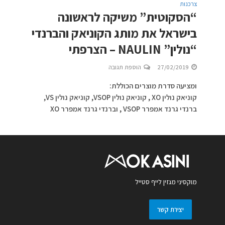
צרכנות
“הסקוטית” משיקה לראשונה
בישראל את מותג הקוניאק והברנדי
“נולין” NAULIN – הצרפתי
27/02/2019
הוספת תגובה
ומציעה סדרת מוצרים הכוללת:
קוניאק נולין XO , קוניאק נולין VSOP, קוניאק נולין VS,
ברנדי גרנד אמפרר VSOP , וברנדי גרנד אמפרר XO
מוקסיני מגזין לייף סטייל
יצירת קשר