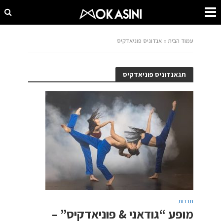
עמוד הבית
»
אנדוניס פוניאדקיס
תגאנדוניס פוניאדקיס
תרבות
מופע “גודאני & פוניאדקיס” –