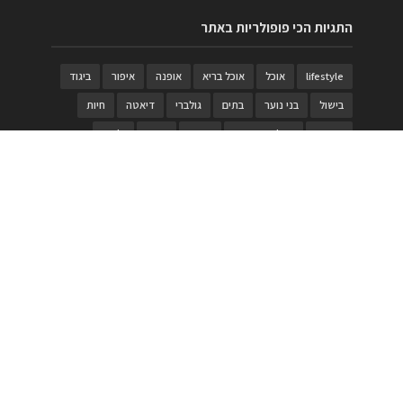
התגיות הכי פופולריות באתר
lifestyle
אוכל
אוכל בריא
אופנה
איפור
ביגוד
בישול
בני נוער
בתים
גולברי
דיאטה
חיות
טבעות
טיולי משפחות
טרויה
יגואר
ילדים
לנד רובר
מוזאון
מוזיקה
מטבחים
מכירות
משחק
משחקי קופסא
מתכונים
נעלים
סטייל
סטימצקי
סיורים
ספארי
עיצוב
עיצוב בית
פורים
פנים
פסטיבל דרום אדום
קוסמטיקה
קוסקוס
ריהוט
רכבים
תיירות
תיקים
תכשיטי יוקרה
תכשיטים
תערוכה
תפריטים
בניית האתר
https://www.PRonline.co.il/