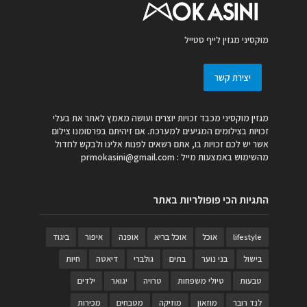
מוקסיני מגזין לייף סטייל
יצירת קשר
מגזין מוקסיני מכבד זכויות יוצרים ועושה מאמץ לאתר את בעלי
זכויות בצילומים המגיעים למערכת. אם זיהיתם בפרסומנו צילום
אשר יש לכם זכויות בו, אתם רשאים לפנות אלינו ולבקש לחדול
מהשימוש באמצעות מייל :
prmokasini@gmail.com
התגיות הכי פופולריות באתר
lifestyle
אוכל
אוכל בריא
אופנה
איפור
ביגוד
בישול
בני נוער
בתים
גולברי
דיאטה
חיות
טבעות
טיולי משפחות
טרויה
יגואר
ילדים
לנד רובר
מוזאון
מוזיקה
מטבחים
מכירות