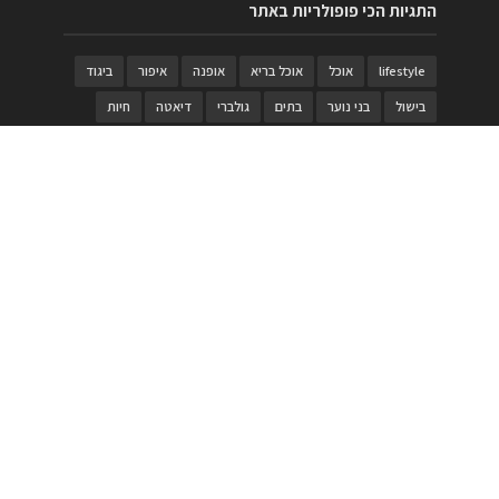
התגיות הכי פופולריות באתר
lifestyle
אוכל
אוכל בריא
אופנה
איפור
ביגוד
בישול
בני נוער
בתים
גולברי
דיאטה
חיות
טבעות
טיולי משפחות
טרויה
יגואר
ילדים
לנד רובר
מוזאון
מוזיקה
מטבחים
מכירות
משחק
משחקי קופסא
מתכונים
נעלים
סטייל
סטימצקי
סיורים
ספארי
עיצוב
עיצוב בית
פורים
פנים
פסטיבל דרום אדום
קוסמטיקה
קוסקוס
ריהוט
רכבים
תיירות
תיקים
תכשיטי יוקרה
תכשיטים
תערוכה
תפריטים
בניית האתר
https://www.PRonline.co.il/