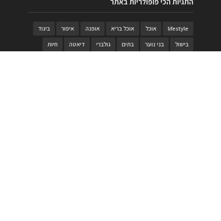
התגיות הכי פופולריות באתר
lifestyle
אוכל
אוכל בריא
אופנה
איפור
ביגוד
בישול
בני נוער
בתים
גולברי
דיאטה
חיות
טבעות
טיולי משפחות
טרויה
יגואר
ילדים
לנד רובר
מוזאון
מוזיקה
מטבחים
מכירות
משחק
משחקי קופסא
מתכונים
נעלים
סטייל
סטימצקי
סיורים
ספארי
עיצוב
עיצוב בית
פורים
פנים
פסטיבל דרום אדום
קוסמטיקה
קוסקוס
ריהוט
רכבים
תיירות
תיקים
תכשיטי יוקרה
תכשיטים
תערוכה
תפריטים
בניית האתר
https://www.PRonline.co.il/