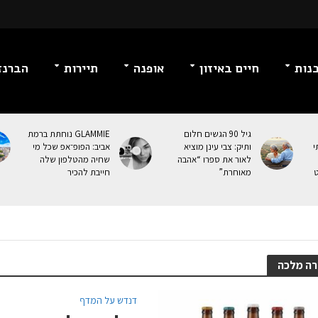
נות
חיים באיזון
אופנה
תיירות
הברנז
גיל 90 הגשים חלום
GLAMMIE נוחתת ברמת
י
ותיק: צבי עינן מוציא
אביב: הפופ־אפ שכל מי
לאור את ספרו “אהבה
שחיה מהטלפון שלה
ט
מאוחרת”
חייבת להכיר
רה מלכה
דנדש על המדף