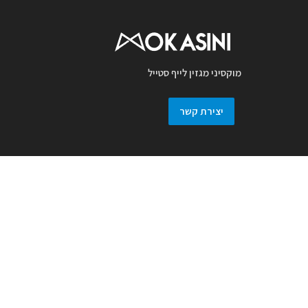
מוקסיני מגזין לייף סטייל
יצירת קשר
מגזין מוקסיני מכבד זכויות יוצרים ועושה מאמץ
לאתר את בעלי זכויות בצילומים המגיעים
למערכת. אם זיהיתם בפרסומנו צילום אשר יש
לכם זכויות בו, אתם רשאים לפנות אלינו ולבקש
לחדול מהשימוש באמצעות מייל :
prmokasini@gmail.com