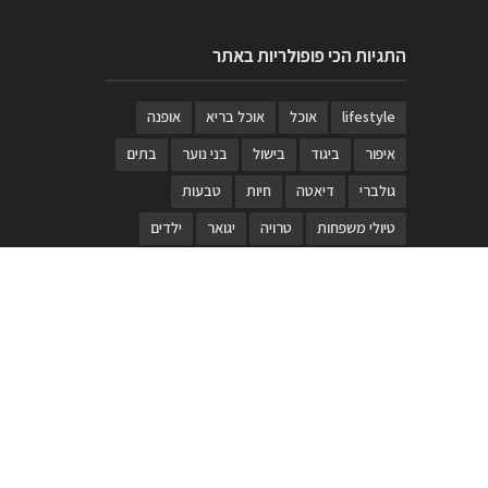
התגיות הכי פופולריות באתר
lifestyle
אוכל
אוכל בריא
אופנה
איפור
ביגוד
בישול
בני נוער
בתים
גולברי
דיאטה
חיות
טבעות
טיולי משפחות
טרויה
יגואר
ילדים
לנד רובר
מוזאון
מוזיקה
מטבחים
מכירות
משחק
משחקי קופסא
מתכונים
נעלים
סטייל
סטימצקי
סיורים
ספארי
עיצוב
עיצוב בית
פורים
פנים
פסטיבל דרום אדום
קוסמטיקה
קוסקוס
ריהוט
רכבים
תיירות
תיקים
תכשיטי יוקרה
תכשיטים