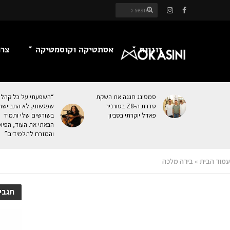
זוגיות
אסתטיקה וקוסמטיקה
צרכ
סמסונג חגגה את השקת
“השפעתי על כל קהל
סדרת ה-Z8 בטורניר
שפגשתי, לא התביישת
פאדל יוקרתי בסביון
בשורשים שלי ותמיד
הבאתי את העוּד, הפיו
והמזרח לתלמידים”
עמוד הבית
»
בירה מלכה
תגבי