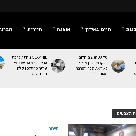
נות
חיים באיזון
אופנה
תיירות
הברנז
גיל 90 הגשים חלום
GLAMMIE נוחתת ברמת
י
ותיק: צבי עינן מוציא
אביב: הפופ־אפ שכל מי
לאור את ספרו “אהבה
שחיה מהטלפון שלה
ט
מאוחרת”
חייבת להכיר
ת הצבעים
תיירות