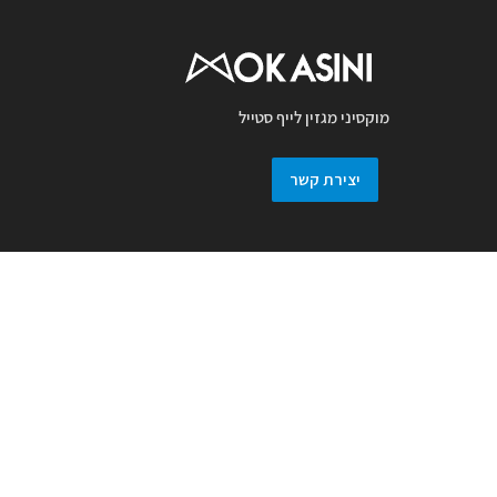
מוקסיני מגזין לייף סטייל
יצירת קשר
מגזין מוקסיני מכבד זכויות יוצרים ועושה מאמץ
לאתר את בעלי זכויות בצילומים המגיעים
למערכת. אם זיהיתם בפרסומנו צילום אשר יש
לכם זכויות בו, אתם רשאים לפנות אלינו ולבקש
לחדול מהשימוש באמצעות מייל :
prmokasini@gmail.com