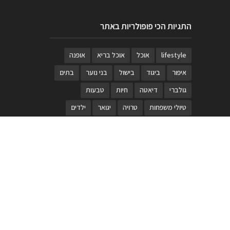
התגיות הכי פופולריות באתר
lifestyle
אוכל
אוכל בריא
אופנה
איפור
ביגוד
בישול
בני נוער
בתים
גולברי
דיאטה
חיות
טבעות
טיולי משפחות
טרויה
יגואר
ילדים
לנד רובר
מוזאון
מוזיקה
מטבחים
מכירות
משחק
משחקי קופסא
מתכונים
נעלים
סטייל
סטימצקי
סיורים
ספארי
עיצוב
עיצוב בית
פורים
פנים
פסטיבל דרום אדום
קוסמטיקה
קוסקוס
ריהוט
רכבים
תיירות
תיקים
תכשיטי יוקרה
תכשיטים