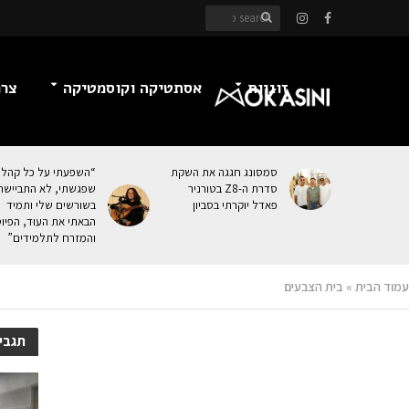
זוגיות
אסתטיקה וקוסמטיקה
צרכ
סמסונג חגגה את השקת
“השפעתי על כל קהל
סדרת ה-Z8 בטורניר
שפגשתי, לא התביישת
פאדל יוקרתי בסביון
בשורשים שלי ותמיד
הבאתי את העוּד, הפיו
והמזרח לתלמידים”
עמוד הבית
»
בית הצבעים
תגבי