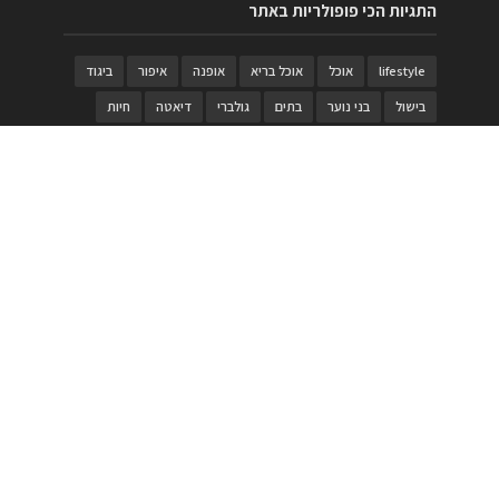
התגיות הכי פופולריות באתר
lifestyle
אוכל
אוכל בריא
אופנה
איפור
ביגוד
בישול
בני נוער
בתים
גולברי
דיאטה
חיות
טבעות
טיולי משפחות
טרויה
יגואר
ילדים
לנד רובר
מוזאון
מוזיקה
מטבחים
מכירות
משחק
משחקי קופסא
מתכונים
נעלים
סטייל
סטימצקי
סיורים
ספארי
עיצוב
עיצוב בית
פורים
פנים
פסטיבל דרום אדום
קוסמטיקה
קוסקוס
ריהוט
רכבים
תיירות
תיקים
תכשיטי יוקרה
תכשיטים
תערוכה
תפריטים
בניית האתר
https://www.PRonline.co.il/