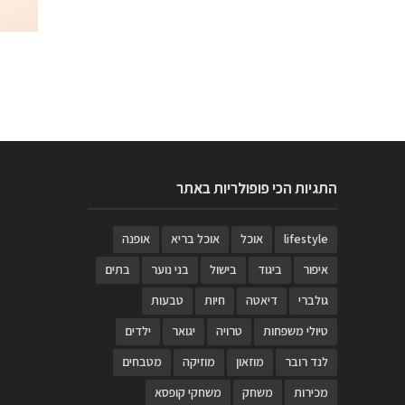
התגיות הכי פופולריות באתר
lifestyle
אוכל
אוכל בריא
אופנה
איפור
ביגוד
בישול
בני נוער
בתים
גולברי
דיאטה
חיות
טבעות
טיולי משפחות
טרויה
יגואר
ילדים
לנד רובר
מוזאון
מוזיקה
מטבחים
מכירות
משחק
משחקי קופסא