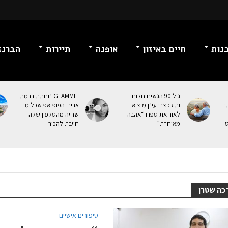
נות
חיים באיזון
אופנה
תיירות
הברנז
גיל 90 הגשים חלום
GLAMMIE נוחתת ברמת
י
ותיק: צבי עינן מוציא
אביב: הפופ־אפ שכל מי
לאור את ספרו “אהבה
שחיה מהטלפון שלה
ט
מאוחרת”
חייבת להכיר
כה שטרן
סיפורים אישיים