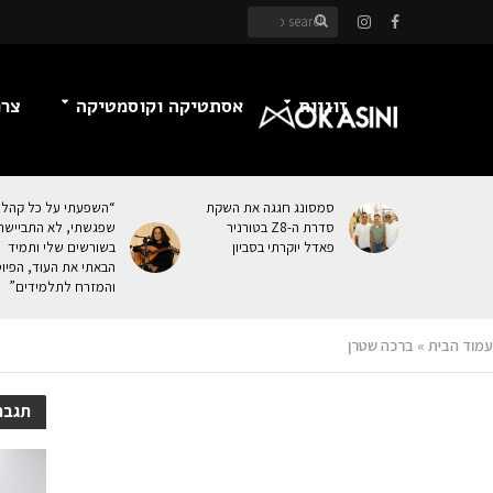
זוגיות
אסתטיקה וקוסמטיקה
צרכ
סמסונג חגגה את השקת
“השפעתי על כל קהל
סדרת ה-Z8 בטורניר
שפגשתי, לא התביישת
פאדל יוקרתי בסביון
בשורשים שלי ותמיד
הבאתי את העוּד, הפיו
והמזרח לתלמידים”
עמוד הבית
»
ברכה שטרן
תגבר