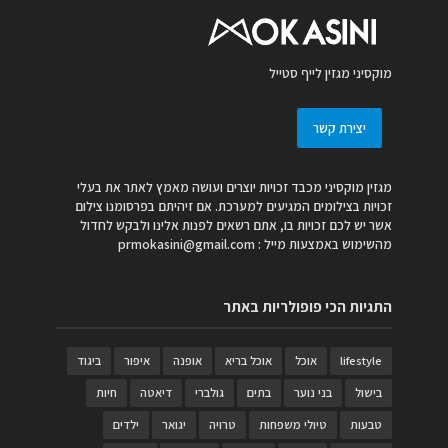
מוקסיני מגזין לייף סטייל
יצירת קשר
מגזין מוקסיני מכבד זכויות יוצרים ועושה מאמץ לאתר את בעלי
זכויות בצילומים המגיעים למערכת. אם זיהיתם בפרסומנו צילום
אשר יש לכם זכויות בו, אתם רשאים לפנות אלינו ולבקש לחדול
מהשימוש באמצעות מייל :
prmokasini@gmail.com
התגיות הכי פופולריות באתר
lifestyle
אוכל
אוכל בריא
אופנה
איפור
ביגוד
בישול
בני נוער
בתים
גולברי
דיאטה
חיות
טבעות
טיולי משפחות
טרויה
יגואר
ילדים