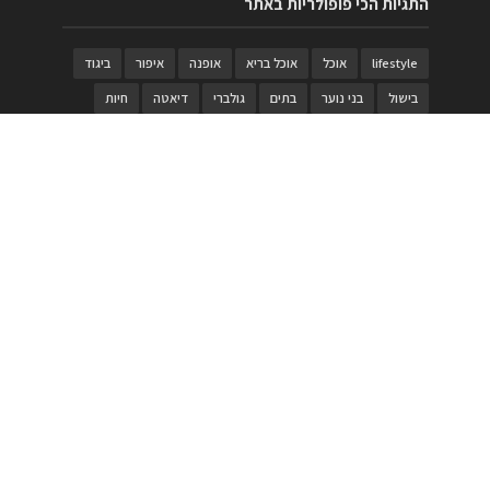
התגיות הכי פופולריות באתר
lifestyle
אוכל
אוכל בריא
אופנה
איפור
ביגוד
בישול
בני נוער
בתים
גולברי
דיאטה
חיות
טבעות
טיולי משפחות
טרויה
יגואר
ילדים
לנד רובר
מוזאון
מוזיקה
מטבחים
מכירות
משחק
משחקי קופסא
מתכונים
נעלים
סטייל
סטימצקי
סיורים
ספארי
עיצוב
עיצוב בית
פורים
פנים
פסטיבל דרום אדום
קוסמטיקה
קוסקוס
ריהוט
רכבים
תיירות
תיקים
תכשיטי יוקרה
תכשיטים
תערוכה
תפריטים
בניית האתר
https://www.PRonline.co.il/