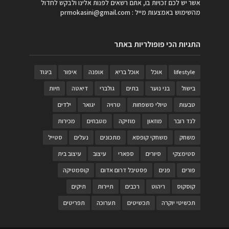
אשר יש לכם זכויות בו, אתם רשאים לפנות אלינו ולבקש לחדול
מהשימוש באמצעות מייל :
prmokasini@gmail.com
התגיות הכי פופולריות באתר
lifestyle
אוכל
אוכל בריא
אופנה
איפור
ביגוד
בישול
בני נוער
בתים
גולברי
דיאטה
חיות
טבעות
טיולי משפחות
טרויה
יגואר
ילדים
לנד רובר
מוזאון
מוזיקה
מטבחים
מכירות
משחק
משחקי קופסא
מתכונים
נעלים
סטייל
סטימצקי
סיורים
ספארי
עיצוב
עיצוב בית
פורים
פנים
פסטיבל דרום אדום
קוסמטיקה
קוסקוס
ריהוט
רכבים
תיירות
תיקים
תכשיטי יוקרה
תכשיטים
תערוכה
תפריטים