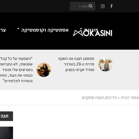
זוגיות
אסתטיקה וקוסמטיקה
צרכ
סמסונג חגגה את השקת
“השפעתי על כל קהל
סדרת ה-Z8 בטורניר
שפגשתי, לא התביישת
פאדל יוקרתי בסביון
בשורשים שלי ותמיד
הבאתי את העוּד, הפיו
והמזרח לתלמידים”
עמוד הבית
»
הדיבוק הצגה שחקנים
תגהד