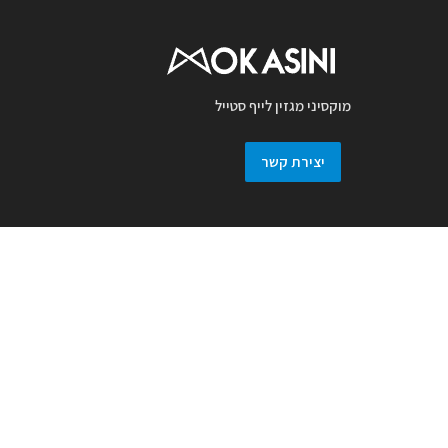
מוקסיני מגזין לייף סטייל
יצירת קשר
מגזין מוקסיני מכבד זכויות יוצרים ועושה מאמץ
לאתר את בעלי זכויות בצילומים המגיעים
למערכת. אם זיהיתם בפרסומנו צילום אשר יש
לכם זכויות בו, אתם רשאים לפנות אלינו ולבקש
לחדול מהשימוש באמצעות מייל :
prmokasini@gmail.com