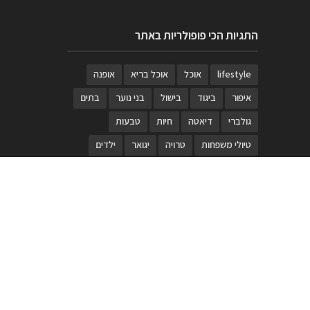
התגיות הכי פופולריות באתר
lifestyle
אוכל
אוכל בריא
אופנה
איפור
ביגוד
בישול
בני נוער
בתים
גולברי
דיאטה
חיות
טבעות
טיולי משפחות
טרויה
יגואר
ילדים
לנד רובר
מוזאון
מוזיקה
מטבחים
מכירות
משחק
משחקי קופסא
מתכונים
נעלים
סטייל
סטימצקי
סיורים
ספארי
עיצוב
עיצוב בית
פורים
פנים
פסטיבל דרום אדום
קוסמטיקה
קוסקוס
ריהוט
רכבים
תיירות
תיקים
תכשיטי יוקרה
תכשיטים