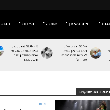
נות
חיים באיזון
אופנה
תיירות
הברנז
גיל 90 הגשים חלום
GLAMMIE נוחתת ברמת
י
ותיק: צבי עינן מוציא
אביב: הפופ־אפ שכל מי
לאור את ספרו “אהבה
שחיה מהטלפון שלה
ט
מאוחרת”
חייבת להכיר
יבוק הצגה שחקנים
תרבות