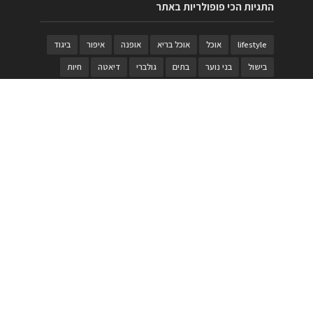
התגיות הכי פופולריות באתר
lifestyle
אוכל
אוכל בריא
אופנה
איפור
ביגוד
בישול
בני נוער
בתים
גולברי
דיאטה
חיות
טבעות
טיולי משפחות
טרויה
יגואר
ילדים
לנד רובר
מוזאון
מוזיקה
מטבחים
מכירות
משחק
משחקי קופסא
מתכונים
נעלים
סטייל
סטימצקי
סיורים
ספארי
עיצוב
עיצוב בית
פורים
פנים
פסטיבל דרום אדום
קוסמטיקה
קוסקוס
ריהוט
רכבים
תיירות
תיקים
תכשיטי יוקרה
תכשיטים
תערוכה
תפריטים
בניית האתר
https://www.PRonline.co.il/