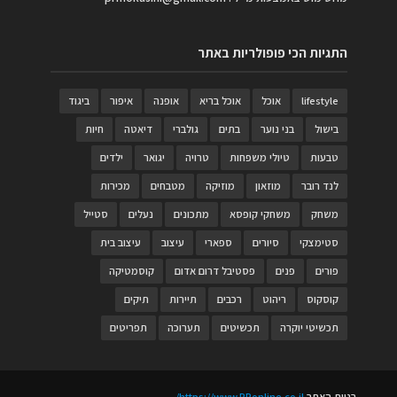
התגיות הכי פופולריות באתר
lifestyle
אוכל
אוכל בריא
אופנה
איפור
ביגוד
בישול
בני נוער
בתים
גולברי
דיאטה
חיות
טבעות
טיולי משפחות
טרויה
יגואר
ילדים
לנד רובר
מוזאון
מוזיקה
מטבחים
מכירות
משחק
משחקי קופסא
מתכונים
נעלים
סטייל
סטימצקי
סיורים
ספארי
עיצוב
עיצוב בית
פורים
פנים
פסטיבל דרום אדום
קוסמטיקה
קוסקוס
ריהוט
רכבים
תיירות
תיקים
תכשיטי יוקרה
תכשיטים
תערוכה
תפריטים
בניית האתר
https://www.PRonline.co.il/