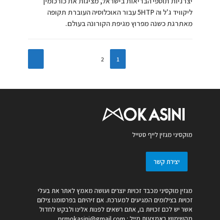
יצרניות תוספי הבריאות בישראל, מציגות את כורכומין
ליקוויד ג'ל וה 5HTP עבור האוכלוסיה העוברת תקופה
מאתרגת כשנה מפרוץ מגיפת הקורונה בעולם.
2
1
מוקסיני מגזין לייף סטייל
יצירת קשר
מגזין מוקסיני מכבד זכויות יוצרים ועושה מאמץ לאתר את בעלי
זכויות בצילומים המגיעים למערכת. אם זיהיתם בפרסומנו צילום
אשר יש לכם זכויות בו, אתם רשאים לפנות אלינו ולבקש לחדול
מהשימוש באמצעות מייל :
prmokasini@gmail.com