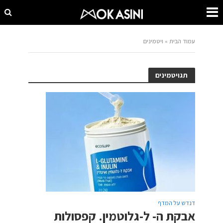
עמוד הבית
»
ויטמינים
תגויטמינים
דנדש על המדף
אבקת ה- ל-גלוטמין. קפסולות