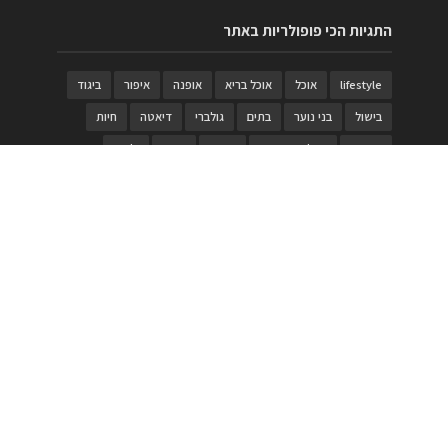
התגיות הכי פופולריות באתר
lifestyle
אוכל
אוכל בריא
אופנה
איפור
ביגוד
בישול
בני נוער
בתים
גולברי
דיאטה
חיות
טבעות
טיולי משפחות
טרויה
יגואר
ילדים
לנד רובר
מוזאון
מוזיקה
מטבחים
מכירות
משחק
משחקי קופסא
מתכונים
נעלים
סטייל
סטימצקי
סיורים
ספארי
עיצוב
עיצוב בית
פורים
פנים
פסטיבל דרום אדום
קוסמטיקה
קוסקוס
ריהוט
רכבים
תיירות
תיקים
תכשיטי יוקרה
תכשיטים
תערוכה
תפריטים
בניית האתר
https://www.PRonline.co.il/