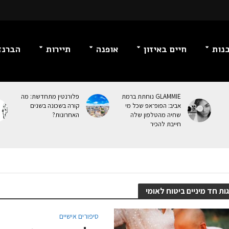
נות
חיים באיזון
אופנה
תיירות
הברנז
GLAMMIE נוחתת ברמת
פלורנטין מתחדשת: מה
אביב: הפופ־אפ שכל מי
קורה בשכונה בשנים
שחיה מהטלפון שלה
האחרונות?
חייבת להכיר
ות חד מיניים ביטוח לאומי
סיפורים אישיים