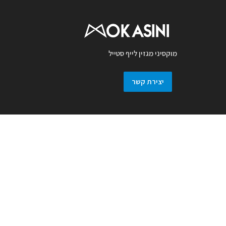
מוקסיני מגזין לייף סטייל
יצירת קשר
מגזין מוקסיני מכבד זכויות יוצרים ועושה מאמץ
לאתר את בעלי זכויות בצילומים המגיעים
למערכת. אם זיהיתם בפרסומנו צילום אשר יש
לכם זכויות בו, אתם רשאים לפנות אלינו ולבקש
לחדול מהשימוש באמצעות מייל :
prmokasini@gmail.com