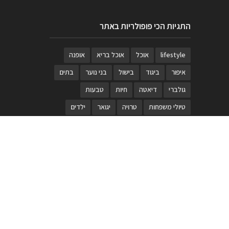
התגיות הכי פופולריות באתר
lifestyle
אוכל
אוכל בריא
אופנה
איפור
ביגוד
בישול
בני נוער
בתים
גולברי
דיאטה
חיות
טבעות
טיולי משפחות
טרויה
יגואר
ילדים
לנד רובר
מוזאון
מוזיקה
מטבחים
מכירות
משחק
משחקי קופסא
מתכונים
נעלים
סטייל
סטימצקי
סיורים
ספארי
עיצוב
עיצוב בית
פורים
פנים
פסטיבל דרום אדום
קוסמטיקה
קוסקוס
ריהוט
רכבים
תיירות
תיקים
תכשיטי יוקרה
תכשיטים