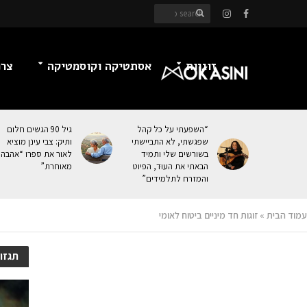
זוגיות
אסתטיקה וקוסמטיקה
צרכ
“השפעתי על כל קהל
גיל 90 הגשים חלום
שפגשתי, לא התביישתי
ותיק: צבי עינן מוציא
בשורשים שלי ותמיד
לאור את ספרו “אהבה
הבאתי את העוּד, הפיוט
מאוחרת”
והמזרח לתלמידים”
עמוד הבית
»
זוגות חד מיניים ביטוח לאומי
תגזוג