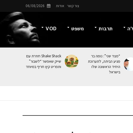
צור קשר
אודות
06/08/2026
’ה
תרבות
משפט
VOD
“מצד שני”: נומה בר
Shake Shack חוזרת עם
מגיע הביתה, לתערוכת
שייק שאפשר “לשבור”
היחיד הראשונה שלו
ותפריט קיץ חריף במיוחד
בישראל