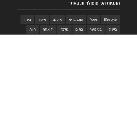
התגיות הכי פופולריות באתר
lifestyle
אוכל
אוכל בריא
אופנה
איפור
ביגוד
בישול
בני נוער
בתים
גולברי
דיאטה
חיות
טבעות
טיולי משפחות
טרויה
יגואר
ילדים
לנד רובר
מוזאון
מוזיקה
מטבחים
מכירות
משחק
משחקי קופסא
מתכונים
נעלים
סטייל
סטימצקי
סיורים
ספארי
עיצוב
עיצוב בית
פורים
פנים
פסטיבל דרום אדום
קוסמטיקה
קוסקוס
ריהוט
רכבים
תיירות
תיקים
תכשיטי יוקרה
תכשיטים
תערוכה
תפריטים
בניית האתר
https://www.PRonline.co.il/