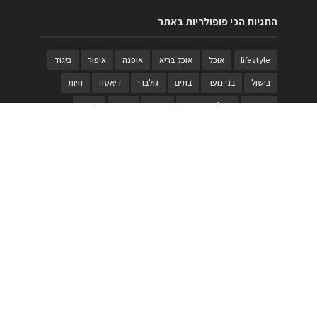
התגיות הכי פופולריות באתר
lifestyle
אוכל
אוכל בריא
אופנה
איפור
ביגוד
בישול
בני נוער
בתים
גולברי
דיאטה
חיות
טבעות
טיולי משפחות
טרויה
יגואר
ילדים
לנד רובר
מוזאון
מוזיקה
מטבחים
מכירות
משחק
משחקי קופסא
מתכונים
נעלים
סטייל
סטימצקי
סיורים
ספארי
עיצוב
עיצוב בית
פורים
פנים
פסטיבל דרום אדום
קוסמטיקה
קוסקוס
ריהוט
רכבים
תיירות
תיקים
תכשיטי יוקרה
תכשיטים
תערוכה
תפריטים
בניית האתר
https://www.PRonline.co.il/