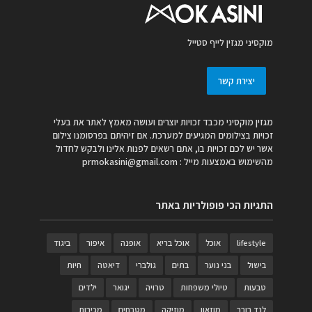
מוקסיני מגזין לייף סטייל
יצירת קשר
מגזין מוקסיני מכבד זכויות יוצרים ועושה מאמץ לאתר את בעלי
זכויות בצילומים המגיעים למערכת. אם זיהיתם בפרסומנו צילום
אשר יש לכם זכויות בו, אתם רשאים לפנות אלינו ולבקש לחדול
מהשימוש באמצעות מייל :
prmokasini@gmail.com
התגיות הכי פופולריות באתר
lifestyle
אוכל
אוכל בריא
אופנה
איפור
ביגוד
בישול
בני נוער
בתים
גולברי
דיאטה
חיות
טבעות
טיולי משפחות
טרויה
יגואר
ילדים
לנד רובר
מוזאון
מוזיקה
מטבחים
מכירות