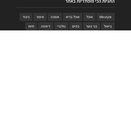
התגיות הכי פופולריות באתר
lifestyle
אוכל
אוכל בריא
אופנה
איפור
ביגוד
בישול
בני נוער
בתים
גולברי
דיאטה
חיות
טבעות
טיולי משפחות
טרויה
יגואר
ילדים
לנד רובר
מוזאון
מוזיקה
מטבחים
מכירות
משחק
משחקי קופסא
מתכונים
נעלים
סטייל
סטימצקי
סיורים
ספארי
עיצוב
עיצוב בית
פורים
פנים
פסטיבל דרום אדום
קוסמטיקה
קוסקוס
ריהוט
רכבים
תיירות
תיקים
תכשיטי יוקרה
תכשיטים
תערוכה
תפריטים
בניית האתר
https://www.PRonline.co.il/