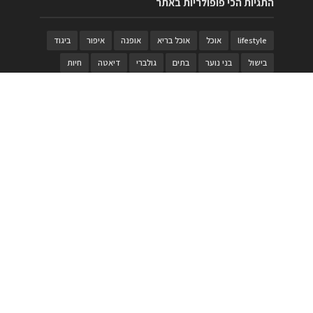
התגיות הכי פופולריות באתר
lifestyle
אוכל
אוכל בריא
אופנה
איפור
ביגוד
בישול
בני נוער
בתים
גולברי
דיאטה
חיות
טבעות
טיולי משפחות
טרויה
יגואר
ילדים
לנד רובר
מוזאון
מוזיקה
מטבחים
מכירות
משחק
משחקי קופסא
מתכונים
נעלים
סטייל
סטימצקי
סיורים
ספארי
עיצוב
עיצוב בית
פורים
פנים
פסטיבל דרום אדום
קוסמטיקה
קוסקוס
ריהוט
רכבים
תיירות
תיקים
תכשיטי יוקרה
תכשיטים
תערוכה
תפריטים
בניית האתר
https://www.PRonline.co.il/