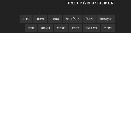
התגיות הכי פופולריות באתר
lifestyle
אוכל
אוכל בריא
אופנה
איפור
ביגוד
בישול
בני נוער
בתים
גולברי
דיאטה
חיות
טבעות
טיולי משפחות
טרויה
יגואר
ילדים
לנד רובר
מוזאון
מוזיקה
מטבחים
מכירות
משחק
משחקי קופסא
מתכונים
נעלים
סטייל
סטימצקי
סיורים
ספארי
עיצוב
עיצוב בית
פורים
פנים
פסטיבל דרום אדום
קוסמטיקה
קוסקוס
ריהוט
רכבים
תיירות
תיקים
תכשיטי יוקרה
תכשיטים
תערוכה
תפריטים
בניית האתר
https://www.PRonline.co.il/