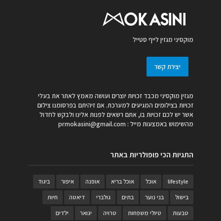
מוקסיני מגזין לייף סטייל
יצירת קשר
מגזין מוקסיני מכבד זכויות יוצרים ועושה מאמץ לאתר את בעלי
זכויות בצילומים המגיעים למערכת. אם זיהיתם בפרסומנו צילום
אשר יש לכם זכויות בו, אתם רשאים לפנות אלינו ולבקש לחדול
מהשימוש באמצעות מייל :
prmokasini@gmail.com
התגיות הכי פופולריות באתר
lifestyle
אוכל
אוכל בריא
אופנה
איפור
ביגוד
בישול
בני נוער
בתים
גולברי
דיאטה
חיות
טבעות
טיולי משפחות
טרויה
יגואר
ילדים