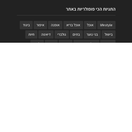
התגיות הכי פופולריות באתר
lifestyle
אוכל
אוכל בריא
אופנה
איפור
ביגוד
בישול
בני נוער
בתים
גולברי
דיאטה
חיות
טבעות
טיולי משפחות
טרויה
יגואר
ילדים
לנד רובר
מוזאון
מוזיקה
מטבחים
מכירות
משחק
משחקי קופסא
מתכונים
נעלים
סטייל
סטימצקי
סיורים
ספארי
עיצוב
עיצוב בית
פורים
פנים
פסטיבל דרום אדום
קוסמטיקה
קוסקוס
ריהוט
רכבים
תיירות
תיקים
תכשיטי יוקרה
תכשיטים
תערוכה
תפריטים
בניית האתר
https://www.PRonline.co.il/