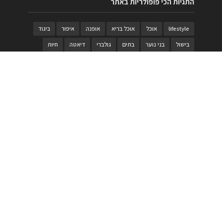
התגיות הכי פופולריות באתר
lifestyle
אוכל
אוכל בריא
אופנה
איפור
ביגוד
בישול
בני נוער
בתים
גולברי
דיאטה
חיות
טבעות
טיולי משפחות
טרויה
יגואר
ילדים
לנד רובר
מוזאון
מוזיקה
מטבחים
מכירות
משחק
משחקי קופסא
מתכונים
נעלים
סטייל
סטימצקי
סיורים
ספארי
עיצוב
עיצוב בית
פורים
פנים
פסטיבל דרום אדום
קוסמטיקה
קוסקוס
ריהוט
רכבים
תיירות
תיקים
תכשיטי יוקרה
תכשיטים
תערוכה
תפריטים
בניית האתר
https://www.PRonline.co.il/