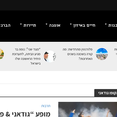
נות
חיים באיזון
אופנה
תיירות
הברנז
מת
פלורנטין מתחדשת: מה
“מצד שני”: נומה בר
קורה בשכונה בשנים
מגיע הביתה, לתערוכת
האחרונות?
היחיד הראשונה שלו
בישראל
ופו גודאני
תרבות
מופע “גודאני & פו