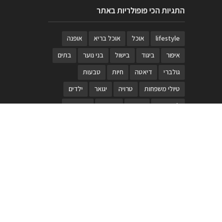
התגיות הכי פופולריות באתר
lifestyle
אוכל
אוכל בריא
אופנה
איפור
ביגוד
בישול
בני נוער
בתים
גולברי
דיאטה
חיות
טבעות
טיולי משפחות
טרויה
יגואר
ילדים
לנד רובר
מוזאון
מוזיקה
מטבחים
מכירות
משחק
משחקי קופסא
מתכונים
נעלים
סטייל
סטימצקי
סיורים
ספארי
עיצוב
עיצוב בית
פורים
פנים
פסטיבל דרום אדום
קוסמטיקה
קוסקוס
ריהוט
רכבים
תיירות
תיקים
תכשיטי יוקרה
תכשיטים