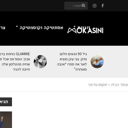
זוגיות
אסתטיקה וקוסמטיקה
צרכ
גיל 90 הגשים חלום
GLAMMIE נוחתת בר
ותיק: צבי עינן מוציא
אביב: הפופ־אפ שכל מי
לאור את ספרו “אהבה
שחיה מהטלפון שלה
מאוחרת”
חייבת להכיר
עמוד הבית
»
יאקופו גודאני
תגיאק