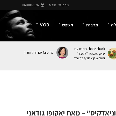
צור קשר
אודות
06/08/2026
’ה
תרבות
משפט
VOD
Shake Shack חוזרת עם
מה טוב? עם רחל עזריה
שייק שאפשר “לשבור”
ותפריט קיץ חריף במיוחד
ניאדקיס” – מאת יאקופו גודאני