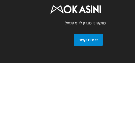
מוקסיני מגזין לייף סטייל
יצירת קשר
מגזין מוקסיני מכבד זכויות יוצרים ועושה מאמץ
לאתר את בעלי זכויות בצילומים המגיעים
למערכת. אם זיהיתם בפרסומנו צילום אשר יש
לכם זכויות בו, אתם רשאים לפנות אלינו ולבקש
לחדול מהשימוש באמצעות מייל :
prmokasini@gmail.com