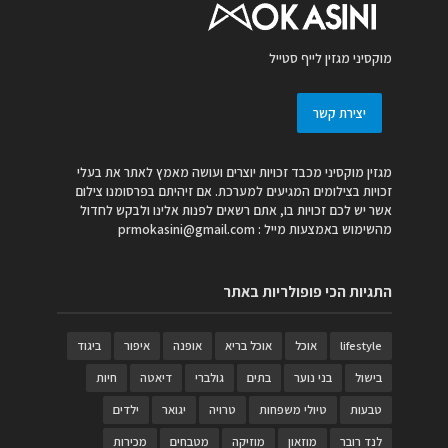
מוקסיני מגזין לייף סטייל
יצירת קשר
מגזין מוקסיני מכבד זכויות יוצרים ועושה מאמץ לאתר את בעלי
זכויות בצילומים המגיעים למערכת. אם זיהיתם בפרסומנו צילום
אשר יש לכם זכויות בו, אתם רשאים לפנות אלינו ולבקש לחדול
מהשימוש באמצעות מייל :
prmokasini@gmail.com
התגיות הכי פופולריות באתר
lifestyle
אוכל
אוכל בריא
אופנה
איפור
ביגוד
בישול
בני נוער
בתים
גולברי
דיאטה
חיות
טבעות
טיולי משפחות
טרויה
יגואר
ילדים
לנד רובר
מוזאון
מוזיקה
מטבחים
מכירות