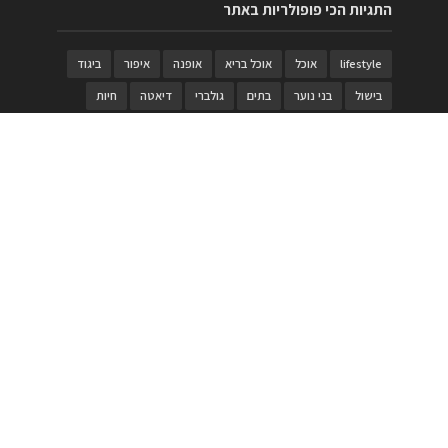
התגיות הכי פופולריות באתר
lifestyle
אוכל
אוכל בריא
אופנה
איפור
ביגוד
בישול
בני נוער
בתים
גולברי
דיאטה
חיות
טבעות
טיולי משפחות
טרויה
יגואר
ילדים
לנד רובר
מוזאון
מוזיקה
מטבחים
מכירות
משחק
משחקי קופסא
מתכונים
נעלים
סטייל
סטימצקי
סיורים
ספארי
עיצוב
עיצוב בית
פורים
פנים
פסטיבל דרום אדום
קוסמטיקה
קוסקוס
ריהוט
רכבים
תיירות
תיקים
תכשיטי יוקרה
תכשיטים
תערוכה
תפריטים
בניית האתר
https://www.PRonline.co.il/