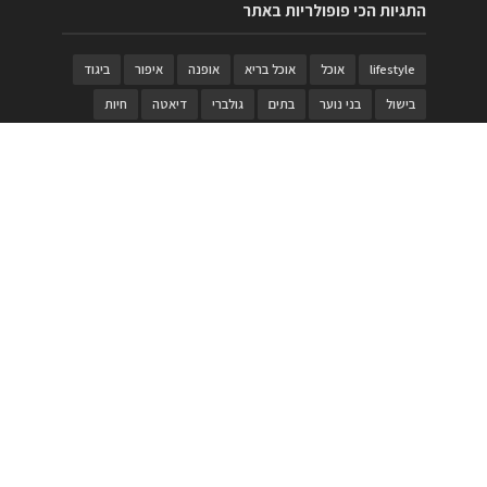
התגיות הכי פופולריות באתר
lifestyle
אוכל
אוכל בריא
אופנה
איפור
ביגוד
בישול
בני נוער
בתים
גולברי
דיאטה
חיות
טבעות
טיולי משפחות
טרויה
יגואר
ילדים
לנד רובר
מוזאון
מוזיקה
מטבחים
מכירות
משחק
משחקי קופסא
מתכונים
נעלים
סטייל
סטימצקי
סיורים
ספארי
עיצוב
עיצוב בית
פורים
פנים
פסטיבל דרום אדום
קוסמטיקה
קוסקוס
ריהוט
רכבים
תיירות
תיקים
תכשיטי יוקרה
תכשיטים
תערוכה
תפריטים
בניית האתר
https://www.PRonline.co.il/