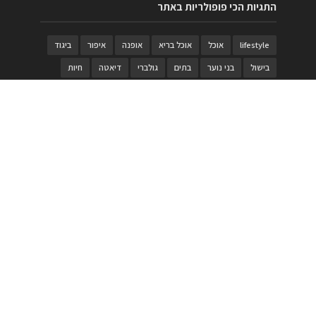
התגיות הכי פופולריות באתר
lifestyle
אוכל
אוכל בריא
אופנה
איפור
ביגוד
בישול
בני נוער
בתים
גולברי
דיאטה
חיות
טבעות
טיולי משפחות
טרויה
יגואר
ילדים
לנד רובר
מוזאון
מוזיקה
מטבחים
מכירות
משחק
משחקי קופסא
מתכונים
נעלים
סטייל
סטימצקי
סיורים
ספארי
עיצוב
עיצוב בית
פורים
פנים
פסטיבל דרום אדום
קוסמטיקה
קוסקוס
ריהוט
רכבים
תיירות
תיקים
תכשיטי יוקרה
תכשיטים
תערוכה
תפריטים
בניית האתר
https://www.PRonline.co.il/