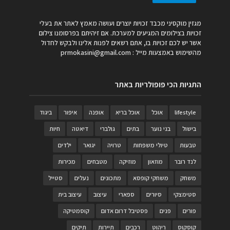
מגזין מוקסיני מכבד זכויות יוצרים ועושה מאמץ לאתר את בעלי
זכויות בצילומים המגיעים למערכת. אם זיהיתם בפרסומנו צילום
אשר יש לכם זכויות בו, אתם רשאים לפנות אלינו ולבקש לחדול
מהשימוש באמצעות מייל :
prmokasini@gmail.com
התגיות הכי פופולריות באתר
lifestyle
אוכל
אוכל בריא
אופנה
איפור
ביגוד
בישול
בני נוער
בתים
גולברי
דיאטה
חיות
טבעות
טיולי משפחות
טרויה
יגואר
ילדים
לנד רובר
מוזאון
מוזיקה
מטבחים
מכירות
משחק
משחקי קופסא
מתכונים
נעלים
סטייל
סטימצקי
סיורים
ספארי
עיצוב
עיצוב בית
פורים
פנים
פסטיבל דרום אדום
קוסמטיקה
קוסקוס
ריהוט
רכבים
תיירות
תיקים