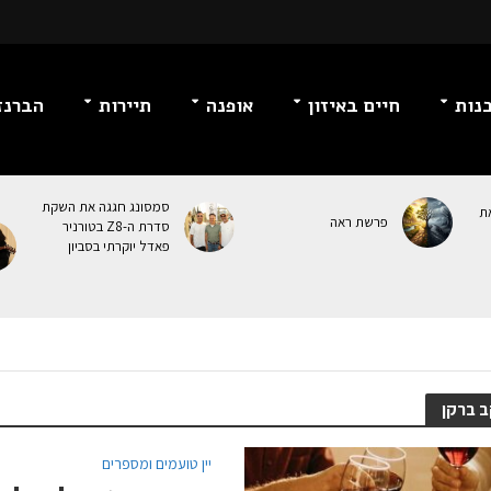
נות
חיים באיזון
אופנה
תיירות
הברנז
סמסונג חגגה את השקת
ת
פרשת ראה
סדרת ה-Z8 בטורניר
פאדל יוקרתי בסביון
ב ברקן
יין טועמים ומספרים