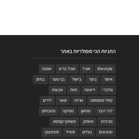
התגיות הכי פופולריות באתר
lifestyle
אוכל
אוכל בריא
אופנה
איפור
ביגוד
בישול
בני נוער
בתים
גולברי
דיאטה
חיות
טבעות
טיולי משפחות
טרויה
יגואר
ילדים
לנד רובר
מוזאון
מוזיקה
מטבחים
מכירות
משחק
משחקי קופסא
מתכונים
נעלים
סטייל
סטימצקי