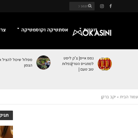
זוגיות
אסתטיקה וקוסמטיקה
צרכ
נמס אייס| צ’ק ליסט
מסלול שיכול להציל א
למתגייס הטרי|בפלות
הצפון
טוב טעם |
עמוד הבית
»
יקב ברקן
תגיק