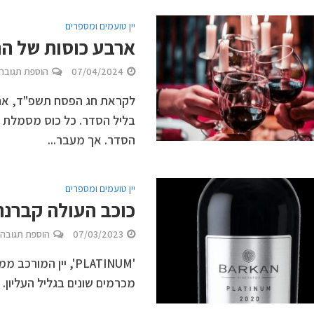
יין טועמים ומספרים
ארבע כוסות של הנא
07/04/2024
הוספת תגובה
לקראת חג הפסח תשפ"ד, אחד
בליל הסדר. כל כוס מסמלת נד
הסדר. אך מעבר...
יין טועמים ומספרים
כוכב העולה קברנה סוביניון ‘UM
07/03/2023
הוספת תגובה
'PLATINUM', יין ה
מכרמים שונים בגליל העליון.