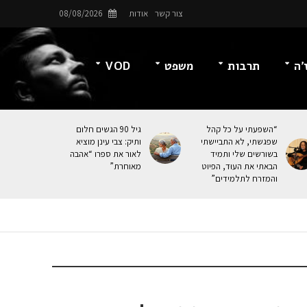
צור קשר
אודות
08/08/2026
’ה
תרבות
משפט
VOD
“השפעתי על כל קהל
גיל 90 הגשים חלום
שפגשתי, לא התביישתי
ותיק: צבי עינן מוציא
בשורשים שלי ותמיד
לאור את ספרו “אהבה
הבאתי את העוּד, הפיוט
מאוחרת”
והמזרח לתלמידים”