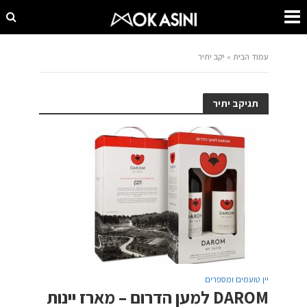
עמוד הבית
»
יקב יתיר
תגיקב יתיר
יין טועמים ומספרים
DAROM למען הדרום – מארז יינות