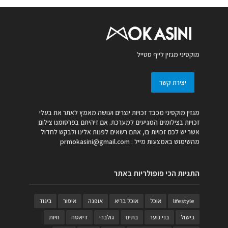
מוקסיני מגזין לייף סטייל
יצירת קשר
מגזין מוקסיני מכבד זכויות יוצרים ועושה מאמץ לאתר את בעלי
זכויות בצילומים המגיעים למערכת. אם זיהיתם בפרסומנו צילום
אשר יש לכם זכויות בו, אתם רשאים לפנות אלינו ולבקש לחדול
מהשימוש באמצעות מייל :
prmokasini@gmail.com
התגיות הכי פופולריות באתר
lifestyle
אוכל
אוכל בריא
אופנה
איפור
ביגוד
בישול
בני נוער
בתים
גולברי
דיאטה
חיות