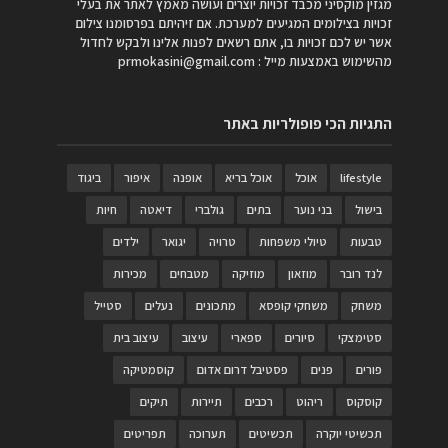
מגזין מוקסיני מכבד זכויות יוצרים ועושה מאמץ לאתר את בעלי
זכויות בצילומים המגיעים למערכת. אם זיהיתם בפרסומנו צילום
אשר יש לכם זכויות בו, אתם רשאים לפנות אלינו ולבקש לחדול
מהשימוש באמצעות מייל :
prmokasini@gmail.com
התגיות הכי פופולריות באתר
lifestyle
אוכל
אוכל בריא
אופנה
איפור
ביגוד
בישול
בני נוער
בתים
גולברי
דיאטה
חיות
טבעות
טיולי משפחות
טרויה
יגואר
ילדים
לנד רובר
מוזאון
מוזיקה
מטבחים
מכירות
משחק
משחקי קופסא
מתכונים
נעלים
סטייל
סטימצקי
סיורים
ספארי
עיצוב
עיצוב בית
פורים
פנים
פסטיבל דרום אדום
קוסמטיקה
קוסקוס
ריהוט
רכבים
תיירות
תיקים
תכשיטי יוקרה
תכשיטים
תערוכה
תפריטים