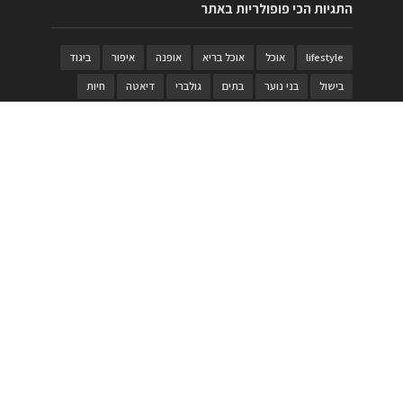
התגיות הכי פופולריות באתר
lifestyle
אוכל
אוכל בריא
אופנה
איפור
ביגוד
בישול
בני נוער
בתים
גולברי
דיאטה
חיות
טבעות
טיולי משפחות
טרויה
יגואר
ילדים
לנד רובר
מוזאון
מוזיקה
מטבחים
מכירות
משחק
משחקי קופסא
מתכונים
נעלים
סטייל
סטימצקי
סיורים
ספארי
עיצוב
עיצוב בית
פורים
פנים
פסטיבל דרום אדום
קוסמטיקה
קוסקוס
ריהוט
רכבים
תיירות
תיקים
תכשיטי יוקרה
תכשיטים
תערוכה
תפריטים
בניית האתר
https://www.PRonline.co.il/