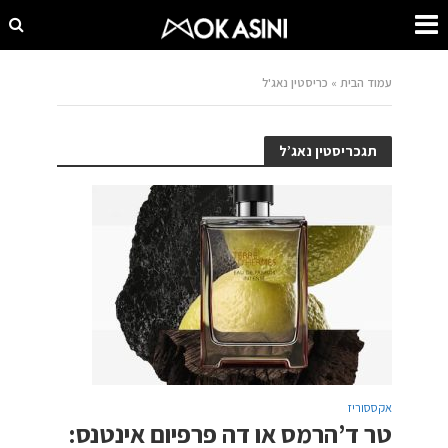
עמוד הבית
»
כריסטין נאג'ל
תגכריסטין נאג’ל
אקססוריז
טר ד’הרמס או דה פרפיום אינטנס: