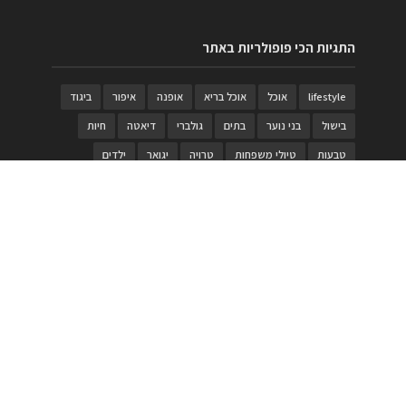
התגיות הכי פופולריות באתר
lifestyle
אוכל
אוכל בריא
אופנה
איפור
ביגוד
בישול
בני נוער
בתים
גולברי
דיאטה
חיות
טבעות
טיולי משפחות
טרויה
יגואר
ילדים
לנד רובר
מוזאון
מוזיקה
מטבחים
מכירות
משחק
משחקי קופסא
מתכונים
נעלים
סטייל
סטימצקי
סיורים
ספארי
עיצוב
עיצוב בית
פורים
פנים
פסטיבל דרום אדום
קוסמטיקה
קוסקוס
ריהוט
רכבים
תיירות
תיקים
תכשיטי יוקרה
תכשיטים
תערוכה
תפריטים
בניית האתר
https://www.PRonline.co.il/