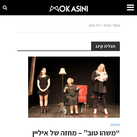
עמוד הבית
»
ליה קינג
תגליה קינג
תרבות
“משהו טוב” – מחזה של איליין