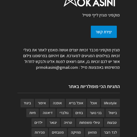
מוקסיני מגזין לייף סטייל
יצירת קשר
מגזין מוקסיני מכבד זכויות יוצרים ועושה מאמץ לאתר את בעלי
זכויות בצילומים המגיעים למערכת. אם זיהיתם בפרסומנו צילום
אשר יש לכם זכויות בו, אתם רשאים לפנות אלינו ולבקש לחדול
מהשימוש באמצעות מייל :
prmokasini@gmail.com
התגיות הכי פופולריות באתר
lifestyle
אוכל
אוכל בריא
אופנה
איפור
ביגוד
בישול
בני נוער
בתים
גולברי
דיאטה
חיות
טבעות
טיולי משפחות
טרויה
יגואר
ילדים
לנד רובר
מוזאון
מוזיקה
מטבחים
מכירות