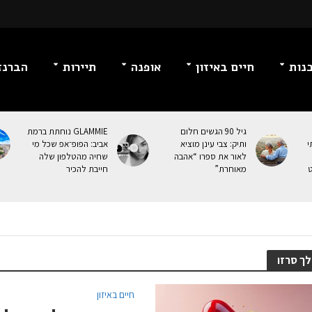
נות
חיים באיזון
אופנה
תיירות
הברנז
גיל 90 הגשים חלום
GLAMMIE נוחתת ברמת
י
ותיק: צבי עינן מוציא
אביב: הפופ־אפ שכל מי
לאור את ספרו “אהבה
שחיה מהטלפון שלה
ט
מאוחרת”
חייבת להכיר
לך סרזו
חיים באיזון