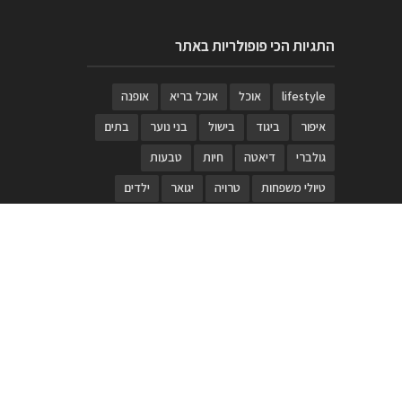
התגיות הכי פופולריות באתר
lifestyle
אוכל
אוכל בריא
אופנה
איפור
ביגוד
בישול
בני נוער
בתים
גולברי
דיאטה
חיות
טבעות
טיולי משפחות
טרויה
יגואר
ילדים
לנד רובר
מוזאון
מוזיקה
מטבחים
מכירות
משחק
משחקי קופסא
מתכונים
נעלים
סטייל
סטימצקי
סיורים
ספארי
עיצוב
עיצוב בית
פורים
פנים
פסטיבל דרום אדום
קוסמטיקה
קוסקוס
ריהוט
רכבים
תיירות
תיקים
תכשיטי יוקרה
תכשיטים