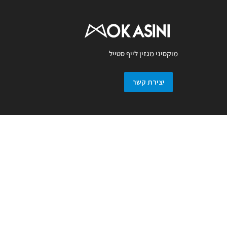
מוקסיני מגזין לייף סטייל
יצירת קשר
מגזין מוקסיני מכבד זכויות יוצרים ועושה מאמץ
לאתר את בעלי זכויות בצילומים המגיעים
למערכת. אם זיהיתם בפרסומנו צילום אשר יש
לכם זכויות בו, אתם רשאים לפנות אלינו ולבקש
לחדול מהשימוש באמצעות מייל :
prmokasini@gmail.com