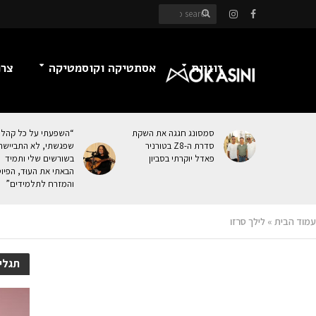
זוגיות
אסתטיקה וקוסמטיקה
צרכ
סמסונג חגגה את השקת
“השפעתי על כל קהל
סדרת ה-Z8 בטורניר
שפגשתי, לא התביישת
פאדל יוקרתי בסביון
בשורשים שלי ותמיד
הבאתי את העוּד, הפיו
והמזרח לתלמידים”
עמוד הבית
»
לילך סרזו
תגלי