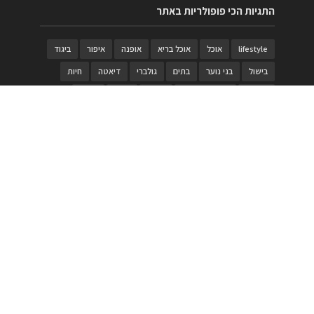
התגיות הכי פופולריות באתר
lifestyle
אוכל
אוכל בריא
אופנה
איפור
ביגוד
בישול
בני נוער
בתים
גולברי
דיאטה
חיות
טבעות
טיולי משפחות
טרויה
יגואר
ילדים
לנד רובר
מוזאון
מוזיקה
מטבחים
מכירות
משחק
משחקי קופסא
מתכונים
נעלים
סטייל
סטימצקי
סיורים
ספארי
עיצוב
עיצוב בית
פורים
פנים
פסטיבל דרום אדום
קוסמטיקה
קוסקוס
ריהוט
רכבים
תיירות
תיקים
תכשיטי יוקרה
תכשיטים
תערוכה
תפריטים
בניית האתר
https://www.PRonline.co.il/