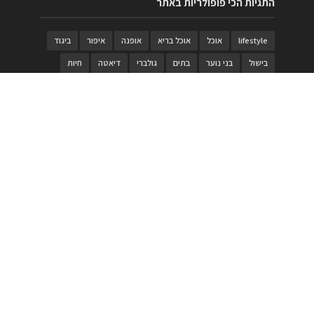
התגיות הכי פופולריות באתר
lifestyle
אוכל
אוכל בריא
אופנה
איפור
ביגוד
בישול
בני נוער
בתים
גולברי
דיאטה
חיות
טבעות
טיולי משפחות
טרויה
יגואר
ילדים
לנד רובר
מוזאון
מוזיקה
מטבחים
מכירות
משחק
משחקי קופסא
מתכונים
נעלים
סטייל
סטימצקי
סיורים
ספארי
עיצוב
עיצוב בית
פורים
פנים
פסטיבל דרום אדום
קוסמטיקה
קוסקוס
ריהוט
רכבים
תיירות
תיקים
תכשיטי יוקרה
תכשיטים
תערוכה
תפריטים
בניית האתר
https://www.PRonline.co.il/