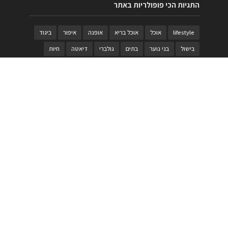
התגיות הכי פופולריות באתר
lifestyle
אוכל
אוכל בריא
אופנה
איפור
ביגוד
בישול
בני נוער
בתים
גולברי
דיאטה
חיות
טבעות
טיולי משפחות
טרויה
יגואר
ילדים
לנד רובר
מוזאון
מוזיקה
מטבחים
מכירות
משחק
משחקי קופסא
מתכונים
נעלים
סטייל
סטימצקי
סיורים
ספארי
עיצוב
עיצוב בית
פורים
פנים
פסטיבל דרום אדום
קוסמטיקה
קוסקוס
ריהוט
רכבים
תיירות
תיקים
תכשיטי יוקרה
תכשיטים
תערוכה
תפריטים
בניית האתר
https://www.PRonline.co.il/