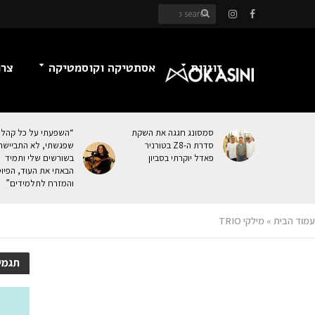
זוגיות
אסתטיקה וקוסמטיקה
צרכ
סמסונג חגגה את השקת
“השפעתי על כל קהל
סדרת ה-Z8 בטורניר
שפגשתי, לא התביישת
פאדל יוקרתי בסביון
בשורשים שלי ותמיד
הבאתי את העוּד, הפיו
והמזרח לתלמידים”
עמוד הבית
»
מילקי TRIO
תגמילק