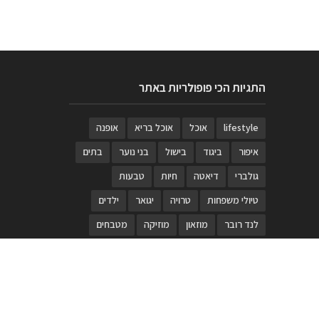
התגיות הכי פופולריות באתר
lifestyle
אוכל
אוכל בריא
אופנה
איפור
ביגוד
בישול
בני נוער
בתים
גולברי
דיאטה
חיות
טבעות
טיולי משפחות
טרויה
יגואר
ילדים
לנד רובר
מוזאון
מוזיקה
מטבחים
מכירות
משחק
משחקי קופסא
מתכונים
נעלים
סטייל
סטימצקי
סיורים
ספארי
עיצוב
עיצוב בית