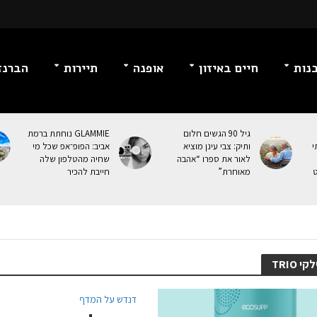
נות
חיים באיזון
אופנה
תיירות
הברנז
גיל 90 הגשים חלום
GLAMMIE נוחתת ברמת
י
ותיק: צבי עינן מוציא
אביב: הפופ־אפ שכל מי
לאור את ספרו “אהבה
שחיה מהטלפון שלה
ט
מאוחרת”
חייבת להכיר
י TRIO
דנדש על המדף