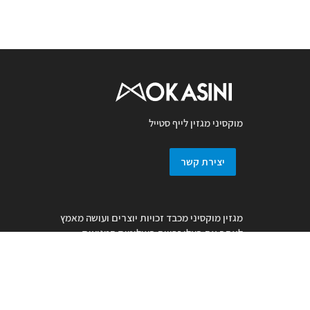
מוקסיני מגזין לייף סטייל
יצירת קשר
מגזין מוקסיני מכבד זכויות יוצרים ועושה מאמץ
לאתר את בעלי זכויות בצילומים המגיעים
למערכת. אם זיהיתם בפרסומנו צילום אשר יש
לכם זכויות בו, אתם רשאים לפנות אלינו ולבקש
לחדול מהשימוש באמצעות מייל :
prmokasini@gmail.com