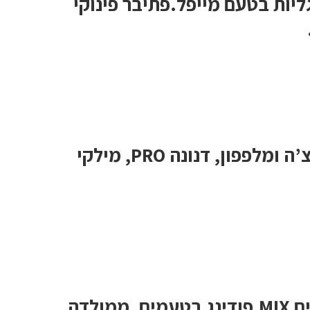
ליות בטעם מייפל.פתיבר פינוקי
שמפו ומרכך במאצ’ה ומלפפון, דנונה PRO, מילקי
מילקי TRIO,חטיפים MIX,פודינג בטעמים, ממולדה